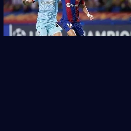
数据佐证了这一倾向。据Opta统计，菲利克斯在欧冠对阵Top
5联赛冠军级别球队时，每90分钟关键传球仅为0.8次，低于
同位置球员平均值（1.2次）；而失误导致对方反击的次数则
高达1.4次，显著高于其在葡超或西甲非争冠球队比赛中的水
平。这说明在高压环境下，他的风险偏好上升，但成功率并
未同步提升。