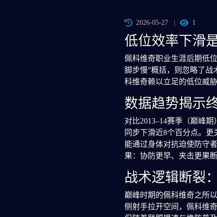
2026-05-27
1
低位效率下滑
佩科维奇职业生涯后期低位
脚步慢”概括，则忽略了战
科维奇赖以立足的低位威
数据趋势揭示
对比2013–14赛季（巅峰
同步下滑近8个百分点。更
能通过身体对抗迫使防守
果：协防更早、夹击更果
战术逻辑断裂
巅峰时期的佩科维奇之所
侧射手拉开空间，佩科维奇