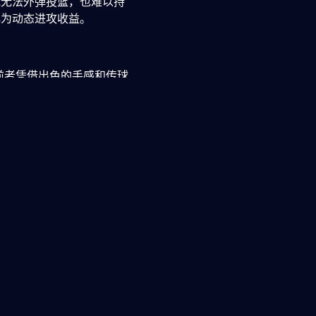
既无法外弹投篮，也难以持
化为动态进攻收益。
前者凭借出色的手感和传球
赖背身单打，且动作序列单
靠延误和身体接触就足以干
。
NBA的资本
南宫
，但在强
的脚步劣势并非突然出现，
为战术孤岛，效率下滑只是角