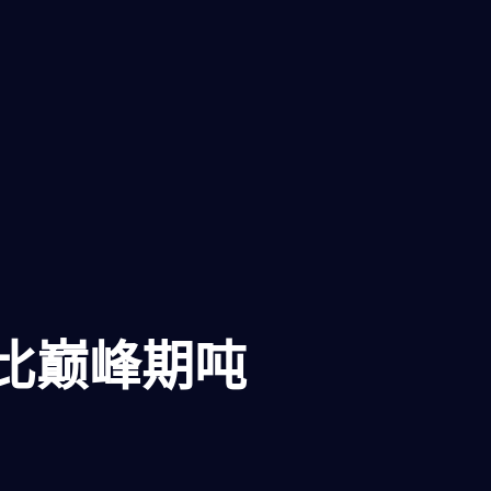
比巅峰期吨