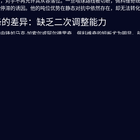
及，对手不再允许其从容落位。一旦喂球路线被切断，佩科维奇
攻停滞的诱因。他的吨位优势在静态对抗中依然存在，却无法转
锋的差异：缺乏二次调整能力
中锋如马克·加索尔或阿尔德里奇，佩科维奇的短板尤为明显。
者则拥有稳定的面筐中投作为备选方案。而佩科维奇几乎完全依
行出手。当防守者预判其唯一进攻路径后，即便不直接封盖，仅
变招的打法，在脚步本就不快的前提下，进一步放大了效率衰减
本质是其技术特点与现代防守进化之间的错配。吨位曾是他立足
缺乏横向移动与进攻多样性的重型中锋逐渐失去战术容错率。他
位肉盾”时，这一缺陷被系统性放大。最终，曾经的低位重锤沦
。