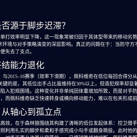
是否源于脚步迟滞？
单打效率明显下降，这一现象常被归因于其体型带来的移动劣势
术环境与对手策略演变的深层影响。真正的问题在于：当防守方
胁便失去了支点。
终结能力退化
期）与2015–16赛季（效率下滑期），佩科维奇在低位每回合得分从0
关键的是，其低位出手占比虽维持在30%以上，但造犯规率却显
者陷入犯规困境。这种变化并非单纯因体重增加所致，而是对手
断，而佩科维奇缺乏快速转身或横向移动能力，难以在包夹形成
：从轴心到孤立点
以高效，在于森林狼围绕其构建了清晰的低位发起体系：控卫借
则利用扎实的脚步和柔和手感完成小勾手或翻身跳投。此时他的