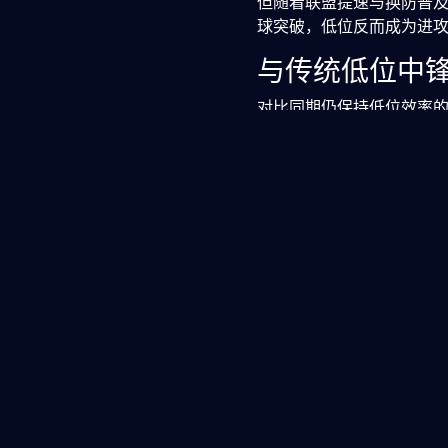
但随着联盟提速与换防普
球突破，低位反而成为进
与传统低位中
对比同期仍保持低位效率的
视野可在包夹中策应，后
一——接球、顶两下、强
扰其出手节奏。这种缺乏
佩科维奇的低位效率下滑，
调空间与换防的环境下，
而是当联盟不再容忍“纯低
色不可持续性的自然体现