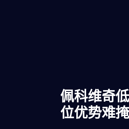
佩科维奇
位优势难