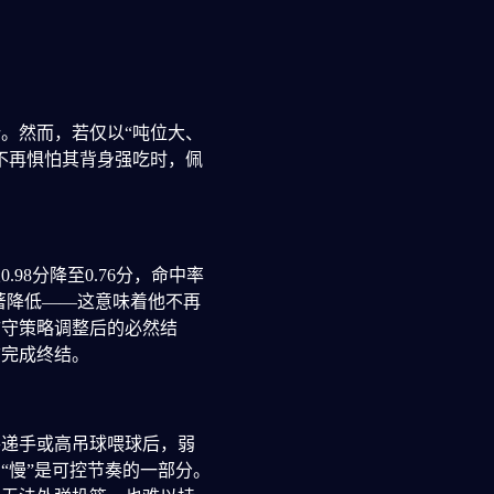
。然而，若仅以“吨位大、
不再惧怕其背身强吃时，佩
.98分降至0.76分，命中率
著降低——这意味着他不再
防守策略调整后的必然结
前完成终结。
手递手或高吊球喂球后，弱
“慢”是可控节奏的一部分。