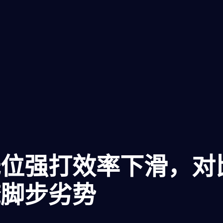
低位强打效率下滑，对
掩脚步劣势