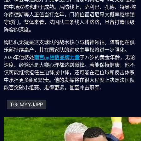
的中场双核也趋于成熟。后防线上，萨利巴、孔德、特奥·埃
尔南德斯等人正值当打之年，门将位置迈尼昂大概率继续镇
守球门。整体来看，法国队三条线人才济济，具备打造顶级
阵容的深度。
姆巴佩无疑是这支球队的战术核心与精神领袖。随着他在俱
乐部持续高产，其在国家队的进攻主导权将进一步强化。
2026年他将处
南宫ng相信品牌力量
于27岁的黄金年龄，无论
速度、经验还是大赛心理都达到巅峰。若能保持健康，他不
仅可能继续担任左边锋或中锋，还可能在定位球和反击体系
中承担更多组织职责。他的发挥将在很大程度上决定法国队
能否突破小组赛、走得更远，甚至冲击冠军。