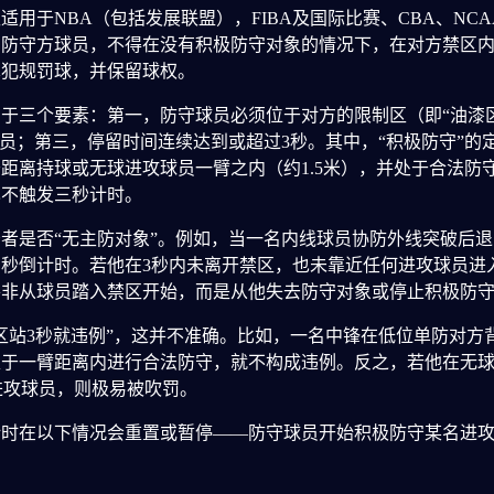
适用于NBA（包括发展联盟），FIBA及国际比赛、CBA、NC
防守方球员，不得在没有积极防守对象的情况下，在对方禁区内
术犯规罚球，并保留球权。
于三个要素：第一，防守球员必须位于对方的限制区（即“油漆
球员；第三，停留时间连续达到或超过3秒。其中，“积极防守”的
距离持球或无球进攻球员一臂之内（约1.5米），并处于合法防
也不触发三秒计时。
者是否“无主防对象”。例如，当一名内线球员协防外线突破后
秒倒计时。若他在3秒内未离开禁区，也未靠近任何进攻球员进入
并非从球员踏入禁区开始，而是从他失去防守对象或停止积极防
区站3秒就违例”，这并不准确。比如，一名中锋在低位单防对方
处于一臂距离内进行合法防守，就不构成违例。反之，若他在无球
无进攻球员，则极易被吹罚。
计时在以下情况会重置或暂停——防守球员开始积极防守某名进
制结束）。此外，加时赛、最后两分钟等关键时刻，裁判对防守