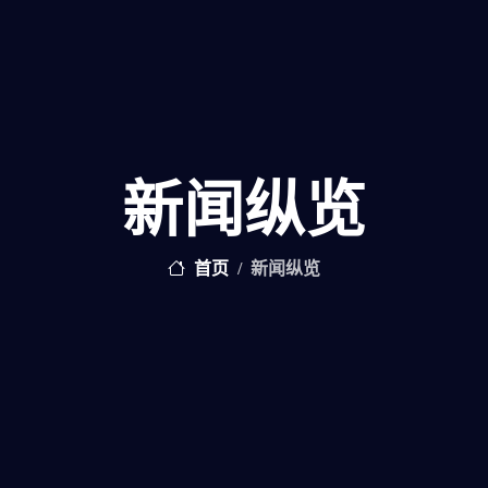
新闻纵览
首页
新闻纵览